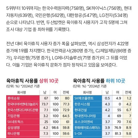
5위부터 10위까지는 한국수력원자력(758명), SK하이닉스(756명), 현대
자동차(639명), 국민은행(562명), 대한항공(547명), LG전자(534명)
순으로 나타났다. 반면, 두산밥캣은 육아휴직 사용자가 고작 5명에 그쳐
조사 대상 기업 중 최하위를 기록했다.
전년 대비 육아휴직 사용자 증가 폭을 살펴보면, 역시 삼성전자가 422명
증가해 1위를 차지했다. 한국전력공사(280명 증가), CJ제일제당(86명 증
가), 우리은행(75명 증가), LG에너지솔루션(71명 증가)이 그 뒤를 이었
다. 이들 기업은 육아휴직 문화가 점차 정착되고 있음을 보여준다.