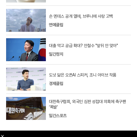
숀 멘데스 공개 열애, 브루나에 사랑 고백
연예클립
대출 막고 공급 확대? 안철수 "앞뒤 안 맞아"
일간정치
도넛 닮은 오픈AI 스피커, 조니 아이브 작품
경제클립
대한축구협회, 외국인 심판 성접대 의혹에 축구팬
‘폭발’
일간스포츠