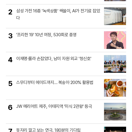
2
삼성 가전 16종 '녹색상품' 싹쓸이, AI가 전기료 잡았
다
3
'프리한 19' 10년 여정, 530회로 종영
4
이재명·룰라 손잡았다, 남미 자원 외교 '청신호'
5
스무디부터 에이드까지… 복숭아 200% 활용법
6
JW 메리어트 제주, 아태지역 '미식 2관왕' 등극
7
돗자리 깔고 보는 연극, 180분의 기다림