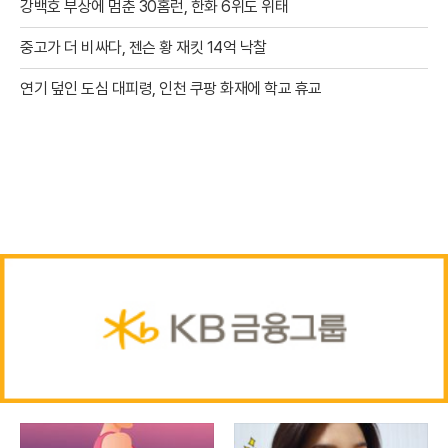
강백호 부상에 멈춘 30홈런, 한화 6위도 위태
중고가 더 비싸다, 젠슨 황 재킷 14억 낙찰
연기 덮인 도심 대피령, 인천 쿠팡 화재에 학교 휴교