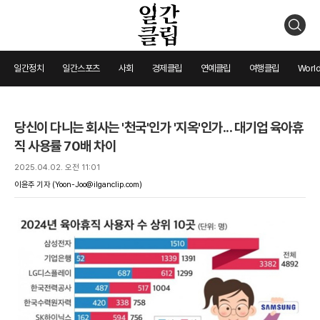
검
색
일간정치
일간스포츠
사회
경제클립
연예클립
여행클립
World
당신이 다니는 회사는 '천국'인가 '지옥'인가... 대기업 육아휴
직 사용률 70배 차이
2025.04.02. 오전 11:01
이윤주 기자
(Yoon-Joo@ilganclip.com)