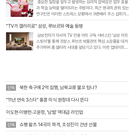
중요한 일정을 앞두고 발생하는 심리적 압박감은 업무 효율
과 학습 능력을 떨어뜨리는 주범이다. 최근 영국의 권위 있는
연구진은 이러한 스트레스 상황에서 크랜베리 주스 섭취가
인지 기능을 개선하고 정서적 안정을 돕는다는 흥미로운 연
"TV가 갤러리로" 삼성, 루브르와 예술 동맹
구 결과를 내놓았다. 크랜베리에 풍부한 특정 항산화 성분이
뇌와 신체의 스트레스 반응
삼성전자가 자사의 TV 전용 아트 구독 서비스인 '삼성 아트
스토어'를 통해 프랑스 루브르 박물관의 핵심 소장품을 대거
추가하며 홈 갤러리 시대를 앞당기고 있다. 이번 업데이트를
통해 새롭게 공개된 작품은 총 34점으로, 기존에 제공되던 1
7점을 포함해 이제 이용자들은 루브르 박물관의 대표작 51
점을 집안에서
북한 축구에 2억 집행, 남북교류 물꼬 텄나?
단독
"11년 연속 3스타" 홍콩 미식 원정대 다시 뜬다
이도현·이병헌·고윤정, '남벌' 역대급 라인업
쇼팽 왈츠 14곡의 파격, 조성진이 건넨 선물
단독