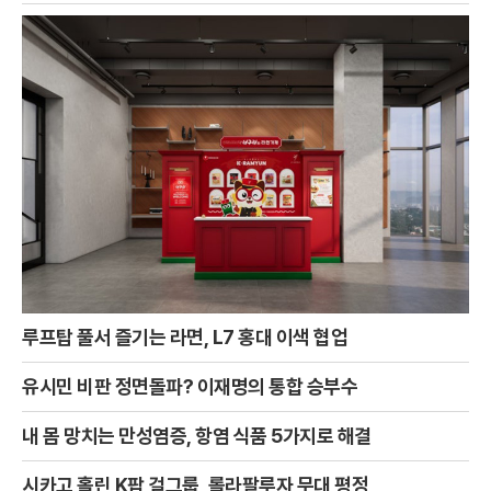
루프탑 풀서 즐기는 라면, L7 홍대 이색 협업
유시민 비판 정면돌파? 이재명의 통합 승부수
내 몸 망치는 만성염증, 항염 식품 5가지로 해결
시카고 홀린 K팝 걸그룹, 롤라팔루자 무대 평정