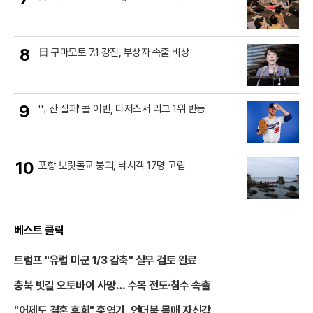
8
日 구마모토 7.1 강진, 부상자 속출 비상
9
'두산 실패' 콜 어빈, 다저스서 리그 1위 반등
10
포항 보릿돌교 붕괴, 낚시객 17명 고립
베스트 클릭
트럼프 "유럽 미군 1/3 감축" 실무 검토 완료
충북 빗길 오토바이 사망… 수목 전도·침수 속출
"어제도 결혼 후회" 홍영기, 언더붑 몸매 자신감