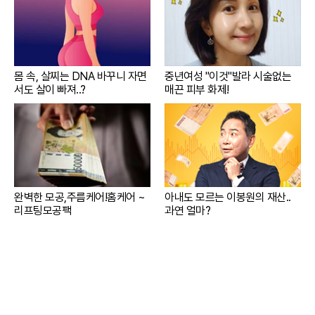
몸 속, 살찌는 DNA 바꾸니 자면
중년여성 "이것"발라 시술없는
서도 살이 빠져..?
매끈 피부 화제!
완벽한 모공,주름케어!홈케어 ~
아내도 모르는 이봉원의 재산..
리프팅모공팩
과연 얼마?