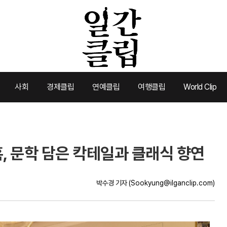
사회
경제클립
연예클립
여행클립
World Clip
, 문학 담은 칵테일과 클래식 향연
박수경 기자
(Sookyung@ilganclip.com)