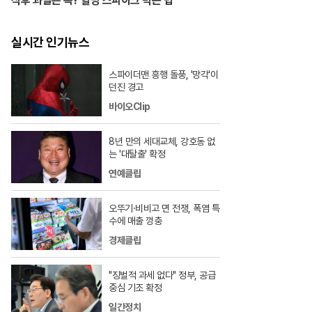
식후 과일은 독? 혈당 스파이크 막는 법
실시간 인기뉴스
스파이더맨 흥행 돌풍, '망각'이
던진 경고
바이오Clip
8년 만의 세대교체, 강호동 없
는 '대탈출' 확정
연예클립
오뚜기·비비고 면 전쟁, 폭염 특
수에 매출 껑충
경제클립
"징벌적 과세 없다" 정부, 공급
중심 기조 확정
일간정치