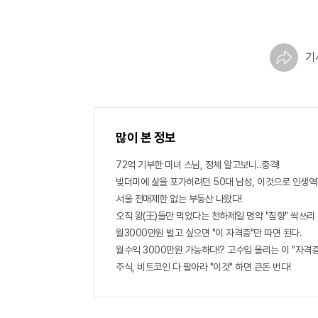
기
많이 본 정보
72억 기부한 미녀 스님, 정체 알고보니..충격!
빚더미에 삶을 포가히려던 50대 남성, 이것으로 인생역
서울 전매제한 없는 부동산 나왔다!
오직 왕(王)들만 먹었다는 천하제일 명약 "침향" 싹쓰리 완
월3000만원 벌고 싶으면 "이 자격증"만 따면 된다.
월수익 3000만원 가능하다!? 고수입 올리는 이 "자격
주식, 비트코인 다 팔아라 "이것" 하면 큰돈 번다!