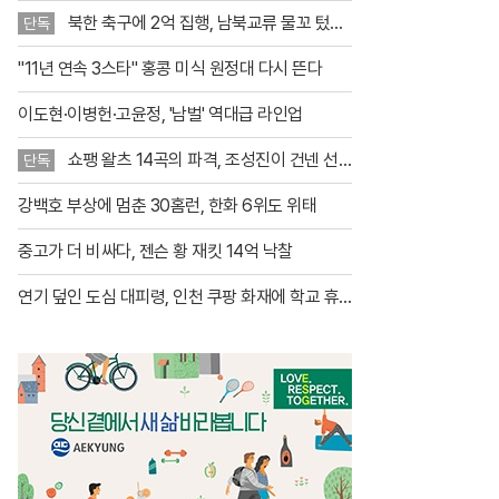
대거 추가하며 홈 갤러리 시대를 앞당
북한 축구에 2억 집행, 남북교류 물꼬 텄
기고 있다. 이번 업데이트를 통해 새롭
단독
나?
게 공개된 작품은 총 34점으로, 기존에
"11년 연속 3스타" 홍콩 미식 원정대 다시 뜬다
제공되던 17점을 포함해 이제 이용자
들은 루브르 박물관의 대표작 51점을
집안에서
이도현·이병헌·고윤정, '남벌' 역대급 라인업
쇼팽 왈츠 14곡의 파격, 조성진이 건넨 선
단독
물
강백호 부상에 멈춘 30홈런, 한화 6위도 위태
중고가 더 비싸다, 젠슨 황 재킷 14억 낙찰
연기 덮인 도심 대피령, 인천 쿠팡 화재에 학교 휴
교