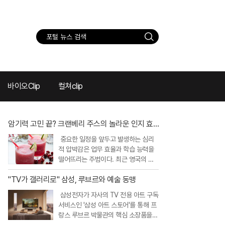
검
색
바이오Clip
컬쳐clip
암기력 고민 끝? 크랜베리 주스의 놀라운 인지 효
과
중요한 일정을 앞두고 발생하는 심리
적 압박감은 업무 효율과 학습 능력을
떨어뜨리는 주범이다. 최근 영국의 권
위 있는 연구진은 이러한 스트레스 상
"TV가 갤러리로" 삼성, 루브르와 예술 동맹
황에서 크랜베리 주스 섭취가 인지 기
능을 개선하고 정서적 안정을 돕는다는
삼성전자가 자사의 TV 전용 아트 구독
흥미로운 연구 결과를 내놓았다. 크랜
서비스인 '삼성 아트 스토어'를 통해 프
베리에 풍부한 특정 항산화 성분이 뇌
랑스 루브르 박물관의 핵심 소장품을
와 신체의 스트레스 반응