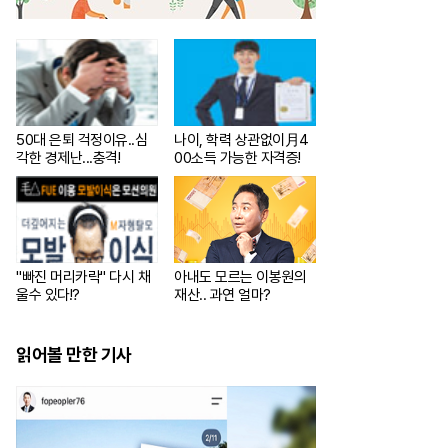
50대 은퇴 걱정이유..심
나이, 학력 상관없이月4
각한 경제난...충격!
00소득 가능한 자격증!
"빠진 머리카락" 다시 채
아내도 모르는 이봉원의
울수 있다!?
재산.. 과연 얼마?
읽어볼 만한 기사