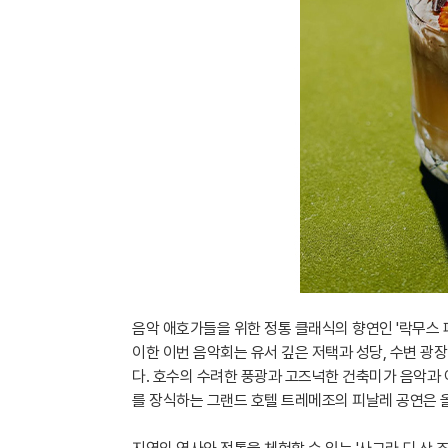
음악 애호가들을 위한 정통 클래식의 향연인 '락무스 페
이한 이번 음악회는 유서 깊은 저택과 성당, 수변 광
다. 호수의 수려한 풍광과 고즈넉한 건축미가 음악과
를 장식하는 그랜드 호텔 트레메조의 피날레 공연은 올