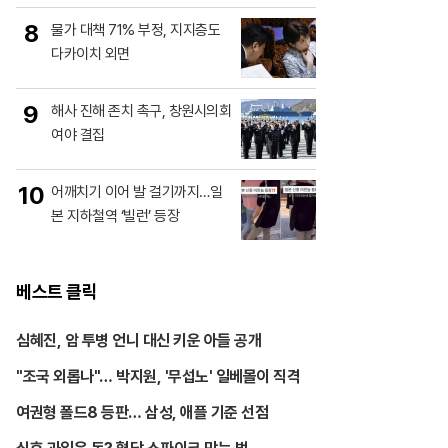
8
물가 대책 71% 부정, 지지층도
다카이치 외면
9
해사 진해 존치 촉구, 창원시의회
여야 결집
10
어깨치기 이어 발 걸기까지…일
본 지하철역 ‘빌런’ 등장
베스트 클릭
심혜진, 암 투병 언니 대신 키운 아들 공개
"조국 외롭나"… 박지원, '무섭노' 일베몰이 직격
여권형 폴드8 등판… 삼성, 애플 기준 선점