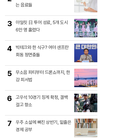
는 음료들
3
아일릿 日 투어 성료, 5개 도시
6만 명 홀렸다
4
빅테크와 한 식구? 여야 샌프란
회동 정면충돌
5
무소음 파티부터 드론쇼까지, 한
강 피서법
6
고우석 10경기 징계 확정, 결백
걸고 항소
7
우주 소설에 빠진 상반기, 밑줄은
경제 공부