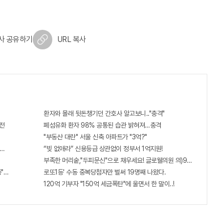
사 공유하기
URL 복사
환자와 몰래 뒷돈챙기던 간호사 알고보니.."충격"
전
폐섬유화 환자 98% 공통된 습관 밝혀져…충격
"부동산 대란" 서울 신축 아파트가 "3억?"
판!! 왜 난리났나 봤더니..경악!
“빚 없애라” 신용등급 상관없이 정부서 1억지원!
부족한 머리숱,"두피문신"으로 채우세요! 글로웰의원 의)96837
증"에 몰리는 이유 알고보니…
로또1등' 수동 중복당첨자만 벌써 19명째 나왔다.
120억 기부자 "150억 세금폭탄"에 울면서 한 말이..!