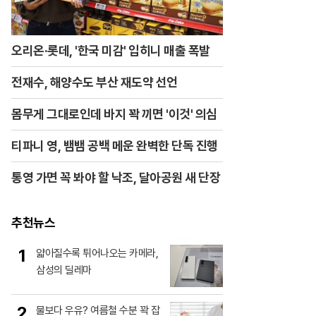
오리온·롯데, '한국 미감' 입히니 매출 폭발
전재수, 해양수도 부산 재도약 선언
몸무게 그대로인데 바지 꽉 끼면 '이것' 의심
티파니 영, 뱀뱀 공백 메운 완벽한 단독 진행
통영 가면 꼭 봐야 할 낙조, 달아공원 새 단장
추천뉴스
1
얇아질수록 튀어나오는 카메라,
삼성의 딜레마
2
물보다 우유? 여름철 수분 꽉 잡