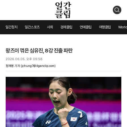
검
색
일간정치
일간스포츠
사회
경제클립
연예클립
여행클립
World
왕즈이 꺾은 심유진, 8강 진출 파란
2026.06.05. 오후 09:58
정재영 기자
(jchung7@ilganclip.com)