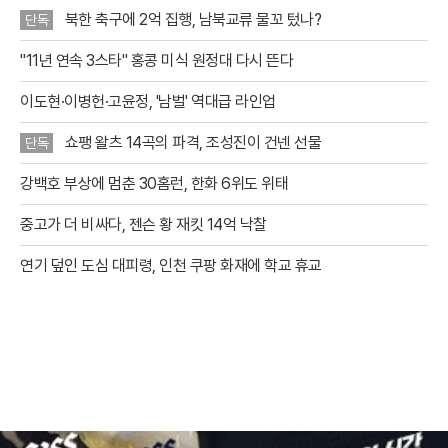
북한 축구에 2억 집행, 남북교류 물꼬 텄나?
단독
"11년 연속 3스타" 홍콩 미식 원정대 다시 뜬다
이도현·이병헌·고윤정, '남벌' 역대급 라인업
쇼팽 왈츠 14곡의 파격, 조성진이 건넨 선물
단독
강백호 부상에 멈춘 30홈런, 한화 6위도 위태
중고가 더 비싸다, 젠슨 황 재킷 14억 낙찰
연기 덮인 도심 대피령, 인천 쿠팡 화재에 학교 휴교