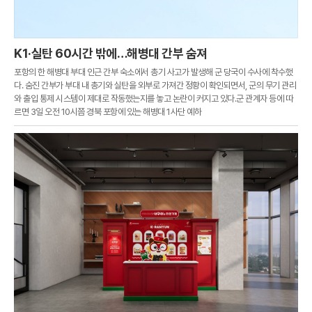
K1·실탄 60시간 밖에…해병대 간부 숨져
포항의 한 해병대 부대 인근 간부 숙소에서 총기 사고가 발생해 군 당국이 수사에 착수했
다. 숨진 간부가 부대 내 총기와 실탄을 외부로 가져간 정황이 확인되면서, 군의 무기 관리
와 출입 통제 시스템이 제대로 작동했는지를 놓고 논란이 커지고 있다.군 관계자 등에 따
르면 3일 오전 10시쯤 경북 포항에 있는 해병대 1사단 예하