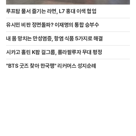
루프탑 풀서 즐기는 라면, L7 홍대 이색 협업
유시민 비판 정면돌파? 이재명의 통합 승부수
내 몸 망치는 만성염증, 항염 식품 5가지로 해결
시카고 홀린 K팝 걸그룹, 롤라팔루자 무대 평정
"BTS 굿즈 찾아 한국행" 리커머스 성지순례