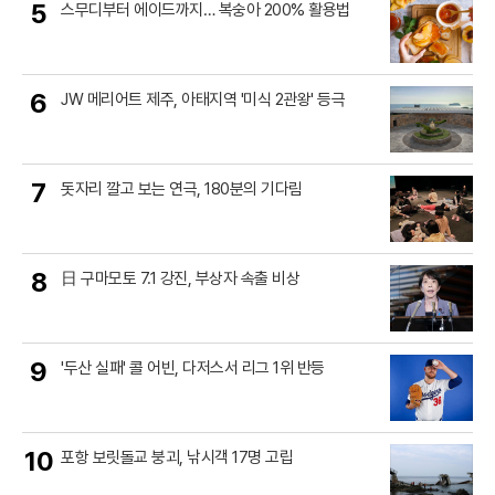
5
스무디부터 에이드까지… 복숭아 200% 활용법
6
JW 메리어트 제주, 아태지역 '미식 2관왕' 등극
7
돗자리 깔고 보는 연극, 180분의 기다림
8
日 구마모토 7.1 강진, 부상자 속출 비상
9
'두산 실패' 콜 어빈, 다저스서 리그 1위 반등
10
포항 보릿돌교 붕괴, 낚시객 17명 고립