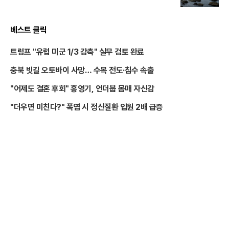
베스트 클릭
트럼프 "유럽 미군 1/3 감축" 실무 검토 완료
충북 빗길 오토바이 사망… 수목 전도·침수 속출
"어제도 결혼 후회" 홍영기, 언더붑 몸매 자신감
"더우면 미친다?" 폭염 시 정신질환 입원 2배 급증