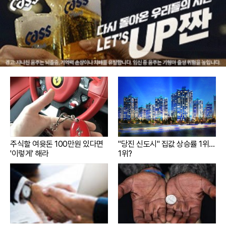
주식할 여윳돈 100만원 있다면
"당진 신도시" 집값 상승률 1위…
'이렇게' 해라
1위?