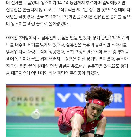
며 전세를 뒤집었다. 왕즈이가 14-14 동점까지 추격하며 압박해왔지만,
심유진은 흔들리지 않고 코트 구석구석을 찌르는 정교한 샷으로 상대의 타
이밍을 빼앗았다. 결국 21-16으로 첫 게임을 가져온 심유진은 승기를 잡으
며 왕즈이를 벼랑 끝으로 몰아넣었다.
이어진 2게임에서도 심유진의 뒷심은 빛을 발했다. 경기 중반 13-15로 리
드를 내주며 위기를 맞기도 했으나, 심유진은 특유의 공격적인 스매시를
앞세워 다시 대량 득점에 성공했다. 특히 결정적인 순간에 터진 강력한 공
격에 왕즈이가 코트 위에 쓰러지는 장면은 이날 경기의 백미였다. 듀스까
지 가는 접전 끝에 상대의 연속 범실을 유도해낸 심유진은 24-22로 경기
를 매듭지으며 이번 대회 최대 파란의 주인공이 되었다.