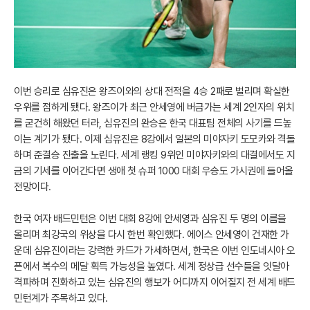
이번 승리로 심유진은 왕즈이와의 상대 전적을 4승 2패로 벌리며 확실한
우위를 점하게 됐다. 왕즈이가 최근 안세영에 버금가는 세계 2인자의 위치
를 굳건히 해왔던 터라, 심유진의 완승은 한국 대표팀 전체의 사기를 드높
이는 계기가 됐다. 이제 심유진은 8강에서 일본의 미야자키 도모카와 격돌
하며 준결승 진출을 노린다. 세계 랭킹 9위인 미야자키와의 대결에서도 지
금의 기세를 이어간다면 생애 첫 슈퍼 1000 대회 우승도 가시권에 들어올
전망이다.
한국 여자 배드민턴은 이번 대회 8강에 안세영과 심유진 두 명의 이름을
올리며 최강국의 위상을 다시 한번 확인했다. 에이스 안세영이 건재한 가
운데 심유진이라는 강력한 카드가 가세하면서, 한국은 이번 인도네시아 오
픈에서 복수의 메달 획득 가능성을 높였다. 세계 정상급 선수들을 잇달아
격파하며 진화하고 있는 심유진의 행보가 어디까지 이어질지 전 세계 배드
민턴계가 주목하고 있다.