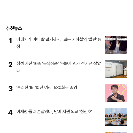
추천뉴스
1
어깨치기 이어 발 걸기까지…일본 지하철역 ‘빌런’ 등
장
2
삼성 가전 16종 '녹색상품' 싹쓸이, AI가 전기료 잡았
다
3
'프리한 19' 10년 여정, 530회로 종영
4
이재명·룰라 손잡았다, 남미 자원 외교 '청신호'