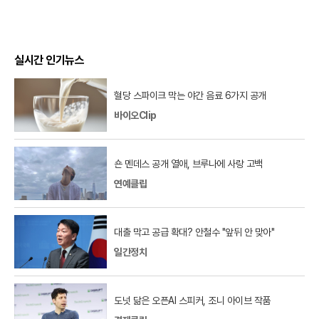
실시간 인기뉴스
혈당 스파이크 막는 야간 음료 6가지 공개
바이오Clip
숀 멘데스 공개 열애, 브루나에 사랑 고백
연예클립
대출 막고 공급 확대? 안철수 "앞뒤 안 맞아"
일간정치
도넛 닮은 오픈AI 스피커, 조니 아이브 작품