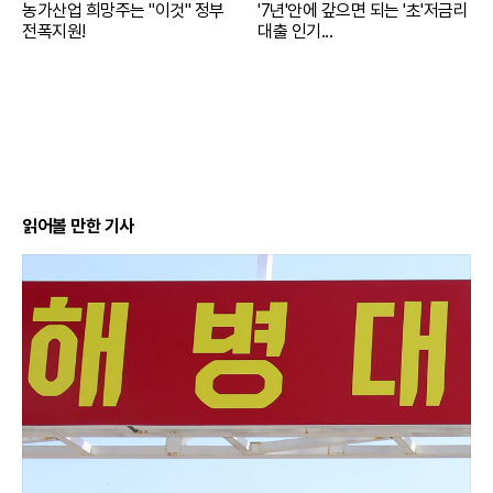
농가산업 희망주는 "이것" 정부
'7년'안에 갚으면 되는 '초'저금리
전폭지원!
대출 인기...
읽어볼 만한 기사