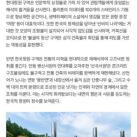
현대정원 구역은 인문학적 상징물로 가득 차 있어 관람객들에게 끊임없는
해석의 즐거움을 선사한다. 플라톤의 이데아를 100개의 스테인리스 기둥
으로 형상화한 공간이나, 생텍쥐페리의 소설에서 영감을 얻은 원형 광장
'여정' 등이 대표적이다. 또한 한국의 정체성을 담아낸 '선비의 나라'에는 거
대한 갓 모양의 조형물이 설치되어 시각적 압도감을 선사하며, 거북선을
모티브로 한 '불굴의 정신' 구역은 삼각 건축물과 화단을 통해 파도를 가르
는 역동성을 표현했다.
반면 한국정원 구역은 전통의 미학을 현대적으로 재해석하여 고즈넉한 정
취를 풍긴다. 안동 병산서원의 만대루를 오마주한 '선곡서원'은 콘크리트
구조물임에도 불구하고 전통 건축의 비례미를 완벽하게 재현해냈다. 산천
어가 노니는 연못 '용반연'과 내장산에서 옮겨 심은 단풍나무 숲, 그리고 수
백 대의 트럭 분량으로 조성된 인공 냇가는 인위와 자연의 경계에서 묘한
조화를 이룬다. 이는 시각적 화려함보다는 내면의 평온과 사유를 유도하는
한국적 정원의 정수를 보여준다.