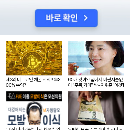
제2의 비트코인 채굴 시작!! 年3
60대 맞아?! 집에서 비싼시술없
00% 수익?
이 "주름,기미" 싹~지워준 '이것'!
"빠진 머리카락" 다시 채울수 있
완벽한 모공,주름케어!홈케어 ~