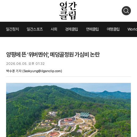
검
색
일간정치
일간스포츠
사회
경제클립
연예클립
여행클립
World
양평에 뜬 '위버멘쉬', 메덩골정원 가심비 논란
2026.06.05. 오후 01:32
박수경 기자
(Sookyung@ilganclip.com)