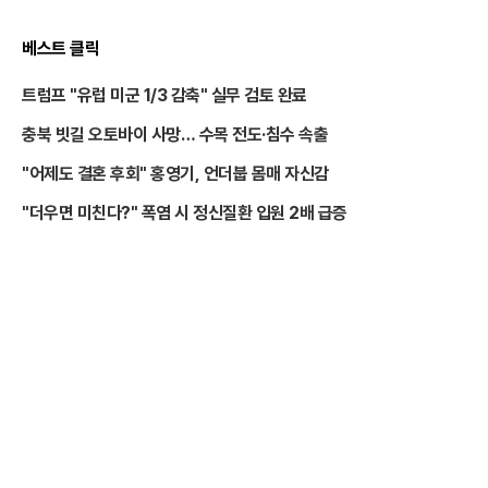
베스트 클릭
트럼프 "유럽 미군 1/3 감축" 실무 검토 완료
충북 빗길 오토바이 사망… 수목 전도·침수 속출
"어제도 결혼 후회" 홍영기, 언더붑 몸매 자신감
"더우면 미친다?" 폭염 시 정신질환 입원 2배 급증