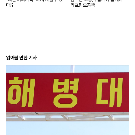
다!?
리프팅모공팩
읽어볼 만한 기사