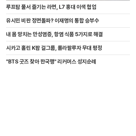
루프탑 풀서 즐기는 라면, L7 홍대 이색 협업
유시민 비판 정면돌파? 이재명의 통합 승부수
내 몸 망치는 만성염증, 항염 식품 5가지로 해결
시카고 홀린 K팝 걸그룹, 롤라팔루자 무대 평정
"BTS 굿즈 찾아 한국행" 리커머스 성지순례