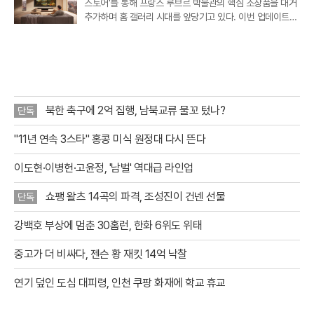
스토어'를 통해 프랑스 루브르 박물관의 핵심 소장품을 대거
추가하며 홈 갤러리 시대를 앞당기고 있다. 이번 업데이트를
통해 새롭게 공개된 작품은 총 34점으로, 기존에 제공되던 1
7점을 포함해 이제 이용자들은 루브르 박물관의 대표작 51
점을 집안에서
북한 축구에 2억 집행, 남북교류 물꼬 텄나?
단독
"11년 연속 3스타" 홍콩 미식 원정대 다시 뜬다
이도현·이병헌·고윤정, '남벌' 역대급 라인업
쇼팽 왈츠 14곡의 파격, 조성진이 건넨 선물
단독
강백호 부상에 멈춘 30홈런, 한화 6위도 위태
중고가 더 비싸다, 젠슨 황 재킷 14억 낙찰
연기 덮인 도심 대피령, 인천 쿠팡 화재에 학교 휴교