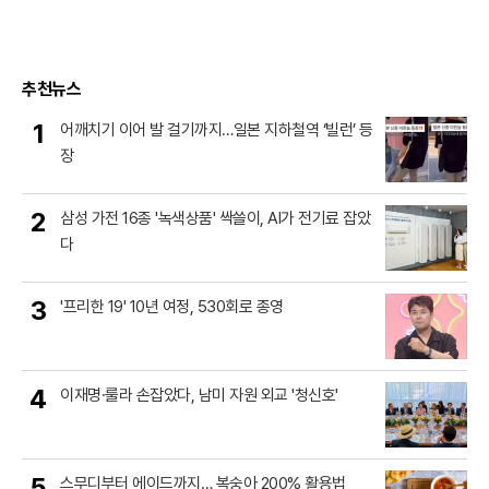
추천뉴스
1
어깨치기 이어 발 걸기까지…일본 지하철역 ‘빌런’ 등
장
2
삼성 가전 16종 '녹색상품' 싹쓸이, AI가 전기료 잡았
다
3
'프리한 19' 10년 여정, 530회로 종영
4
이재명·룰라 손잡았다, 남미 자원 외교 '청신호'
5
스무디부터 에이드까지… 복숭아 200% 활용법