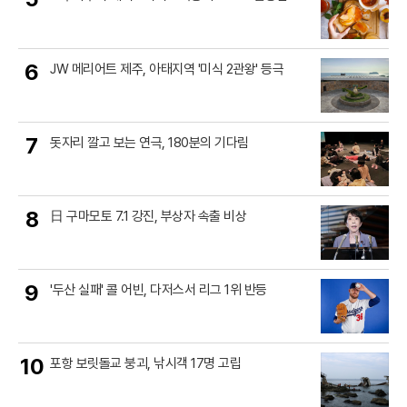
6
JW 메리어트 제주, 아태지역 '미식 2관왕' 등극
7
돗자리 깔고 보는 연극, 180분의 기다림
8
日 구마모토 7.1 강진, 부상자 속출 비상
9
'두산 실패' 콜 어빈, 다저스서 리그 1위 반등
10
포항 보릿돌교 붕괴, 낚시객 17명 고립