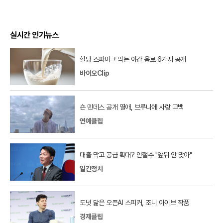
실시간 인기뉴스
혈당 스파이크 막는 야간 음료 6가지 공개
바이오Clip
숀 멘데스 공개 열애, 브루나에 사랑 고백
연예클립
대출 막고 공급 확대? 안철수 "앞뒤 안 맞아"
일간정치
도넛 닮은 오픈AI 스피커, 조니 아이브 작품
경제클립