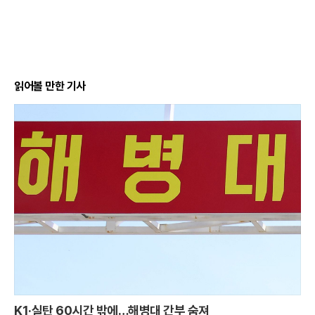
읽어볼 만한 기사
K1·실탄 60시간 밖에…해병대 간부 숨져