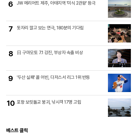
6
JW 메리어트 제주, 아태지역 '미식 2관왕' 등극
7
돗자리 깔고 보는 연극, 180분의 기다림
8
日 구마모토 7.1 강진, 부상자 속출 비상
9
'두산 실패' 콜 어빈, 다저스서 리그 1위 반등
10
포항 보릿돌교 붕괴, 낚시객 17명 고립
베스트 클릭