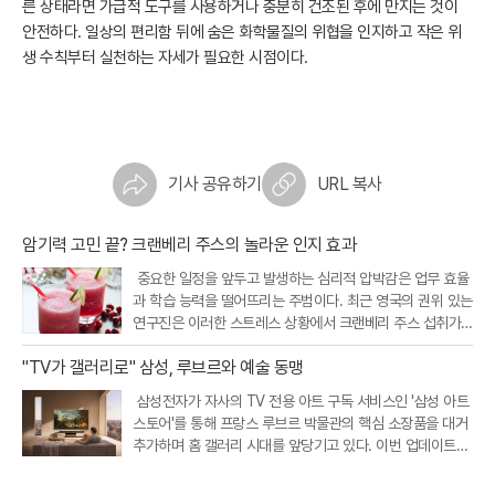
른 상태라면 가급적 도구를 사용하거나 충분히 건조된 후에 만지는 것이
안전하다. 일상의 편리함 뒤에 숨은 화학물질의 위협을 인지하고 작은 위
생 수칙부터 실천하는 자세가 필요한 시점이다.
기사 공유하기
URL 복사
암기력 고민 끝? 크랜베리 주스의 놀라운 인지 효과
중요한 일정을 앞두고 발생하는 심리적 압박감은 업무 효율
과 학습 능력을 떨어뜨리는 주범이다. 최근 영국의 권위 있는
연구진은 이러한 스트레스 상황에서 크랜베리 주스 섭취가
인지 기능을 개선하고 정서적 안정을 돕는다는 흥미로운 연
"TV가 갤러리로" 삼성, 루브르와 예술 동맹
구 결과를 내놓았다. 크랜베리에 풍부한 특정 항산화 성분이
뇌와 신체의 스트레스 반응
삼성전자가 자사의 TV 전용 아트 구독 서비스인 '삼성 아트
스토어'를 통해 프랑스 루브르 박물관의 핵심 소장품을 대거
추가하며 홈 갤러리 시대를 앞당기고 있다. 이번 업데이트를
통해 새롭게 공개된 작품은 총 34점으로, 기존에 제공되던 1
7점을 포함해 이제 이용자들은 루브르 박물관의 대표작 51