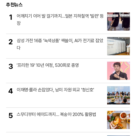
추천뉴스
1
어깨치기 이어 발 걸기까지…일본 지하철역 ‘빌런’ 등
장
2
삼성 가전 16종 '녹색상품' 싹쓸이, AI가 전기료 잡았
다
3
'프리한 19' 10년 여정, 530회로 종영
4
이재명·룰라 손잡았다, 남미 자원 외교 '청신호'
5
스무디부터 에이드까지… 복숭아 200% 활용법