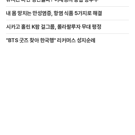
내 몸 망치는 만성염증, 항염 식품 5가지로 해결
시카고 홀린 K팝 걸그룹, 롤라팔루자 무대 평정
"BTS 굿즈 찾아 한국행" 리커머스 성지순례