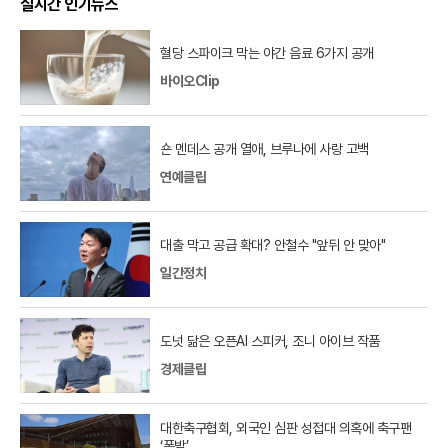
실시간 인기뉴스
혈당 스파이크 막는 야간 음료 6가지 공개
바이오Clip
숀 멘데스 공개 열애, 브루나에 사랑 고백
연예클립
대출 막고 공급 확대? 안철수 "앞뒤 안 맞아"
일간정치
도넛 닮은 오픈AI 스피커, 조니 아이브 작품
경제클립
대한축구협회, 외국인 심판 성접대 의혹에 축구팬
‘폭발’