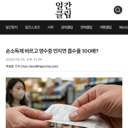
검
색
일간정치
일간스포츠
사회
경제클립
연예클립
여행클립
World
손소독제 바르고 영수증 만지면 흡수율 100배?
2026.06.05. 오후 01:34
박효흔 기자
(Hyo-heon@ilganclip.com)