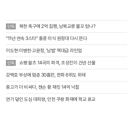
점을 집안에서
북한 축구에 2억 집행, 남북교류 물꼬 텄나?
단독
"11년 연속 3스타" 홍콩 미식 원정대 다시 뜬다
이도현·이병헌·고윤정, '남벌' 역대급 라인업
쇼팽 왈츠 14곡의 파격, 조성진이 건넨 선물
단독
강백호 부상에 멈춘 30홈런, 한화 6위도 위태
중고가 더 비싸다, 젠슨 황 재킷 14억 낙찰
연기 덮인 도심 대피령, 인천 쿠팡 화재에 학교 휴교