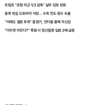
트럼프 "유럽 미군 1/3 감축" 실무 검토 완료
충북 빗길 오토바이 사망… 수목 전도·침수 속출
"어제도 결혼 후회" 홍영기, 언더붑 몸매 자신감
"더우면 미친다?" 폭염 시 정신질환 입원 2배 급증