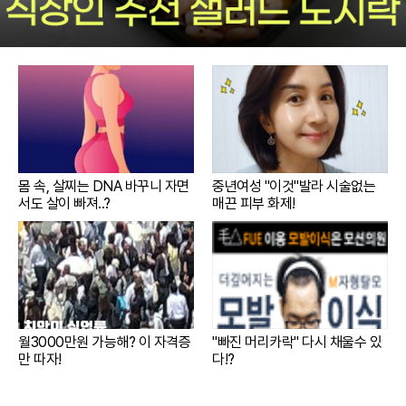
몸 속, 살찌는 DNA 바꾸니 자면
중년여성 "이것"발라 시술없는
서도 살이 빠져..?
매끈 피부 화제!
월3000만원 가능해? 이 자격증
"빠진 머리카락" 다시 채울수 있
만 따자!
다!?