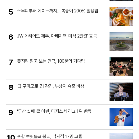
5
스무디부터 에이드까지… 복숭아 200% 활용법
6
JW 메리어트 제주, 아태지역 '미식 2관왕' 등극
7
돗자리 깔고 보는 연극, 180분의 기다림
8
日 구마모토 7.1 강진, 부상자 속출 비상
9
'두산 실패' 콜 어빈, 다저스서 리그 1위 반등
10
포항 보릿돌교 붕괴, 낚시객 17명 고립