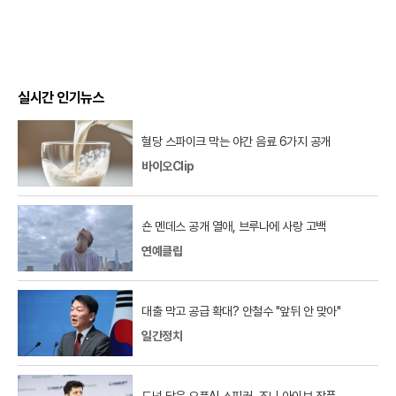
실시간 인기뉴스
혈당 스파이크 막는 야간 음료 6가지 공개
바이오Clip
숀 멘데스 공개 열애, 브루나에 사랑 고백
연예클립
대출 막고 공급 확대? 안철수 "앞뒤 안 맞아"
일간정치
도넛 닮은 오픈AI 스피커, 조니 아이브 작품