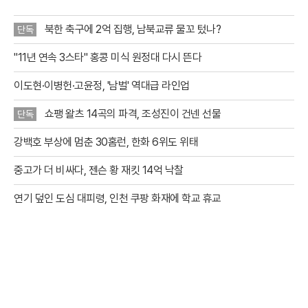
북한 축구에 2억 집행, 남북교류 물꼬 텄나?
단독
"11년 연속 3스타" 홍콩 미식 원정대 다시 뜬다
이도현·이병헌·고윤정, '남벌' 역대급 라인업
쇼팽 왈츠 14곡의 파격, 조성진이 건넨 선물
단독
강백호 부상에 멈춘 30홈런, 한화 6위도 위태
중고가 더 비싸다, 젠슨 황 재킷 14억 낙찰
연기 덮인 도심 대피령, 인천 쿠팡 화재에 학교 휴교