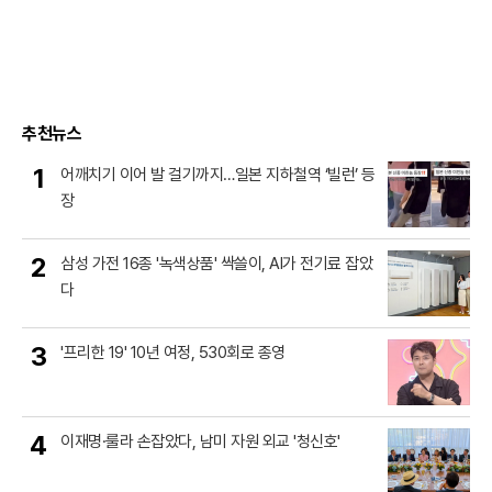
추천뉴스
1
어깨치기 이어 발 걸기까지…일본 지하철역 ‘빌런’ 등
장
2
삼성 가전 16종 '녹색상품' 싹쓸이, AI가 전기료 잡았
다
3
'프리한 19' 10년 여정, 530회로 종영
4
이재명·룰라 손잡았다, 남미 자원 외교 '청신호'