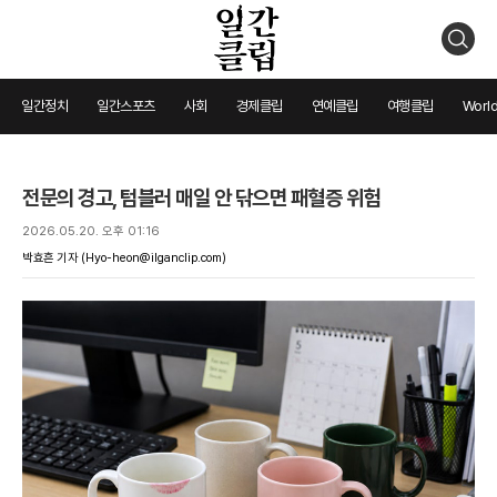
검
색
일간정치
일간스포츠
사회
경제클립
연예클립
여행클립
World
전문의 경고, 텀블러 매일 안 닦으면 패혈증 위험
2026.05.20. 오후 01:16
박효흔 기자
(Hyo-heon@ilganclip.com)