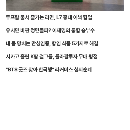
루프탑 풀서 즐기는 라면, L7 홍대 이색 협업
유시민 비판 정면돌파? 이재명의 통합 승부수
내 몸 망치는 만성염증, 항염 식품 5가지로 해결
시카고 홀린 K팝 걸그룹, 롤라팔루자 무대 평정
"BTS 굿즈 찾아 한국행" 리커머스 성지순례