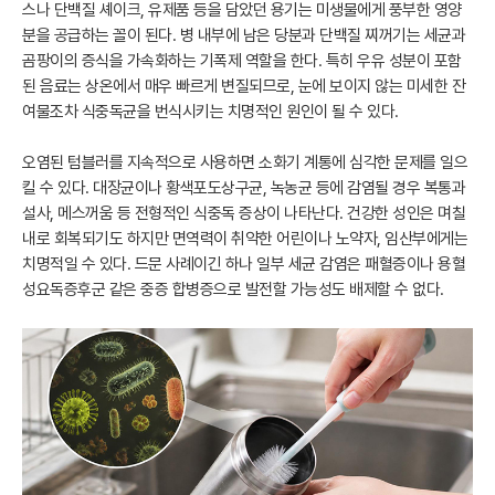
스나 단백질 셰이크, 유제품 등을 담았던 용기는 미생물에게 풍부한 영양
분을 공급하는 꼴이 된다. 병 내부에 남은 당분과 단백질 찌꺼기는 세균과
곰팡이의 증식을 가속화하는 기폭제 역할을 한다. 특히 우유 성분이 포함
된 음료는 상온에서 매우 빠르게 변질되므로, 눈에 보이지 않는 미세한 잔
여물조차 식중독균을 번식시키는 치명적인 원인이 될 수 있다.
오염된 텀블러를 지속적으로 사용하면 소화기 계통에 심각한 문제를 일으
킬 수 있다. 대장균이나 황색포도상구균, 녹농균 등에 감염될 경우 복통과
설사, 메스꺼움 등 전형적인 식중독 증상이 나타난다. 건강한 성인은 며칠
내로 회복되기도 하지만 면역력이 취약한 어린이나 노약자, 임산부에게는
치명적일 수 있다. 드문 사례이긴 하나 일부 세균 감염은 패혈증이나 용혈
성요독증후군 같은 중증 합병증으로 발전할 가능성도 배제할 수 없다.