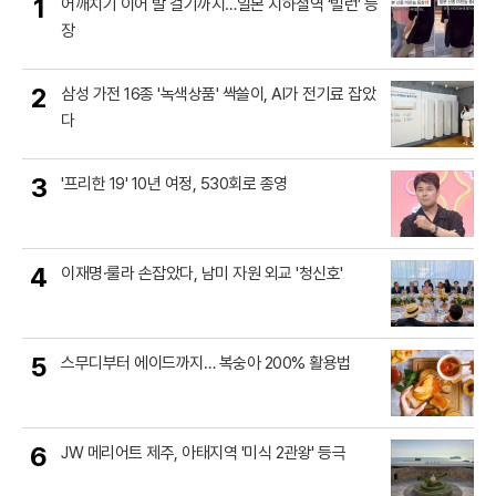
1
어깨치기 이어 발 걸기까지…일본 지하철역 ‘빌런’ 등
장
2
삼성 가전 16종 '녹색상품' 싹쓸이, AI가 전기료 잡았
다
3
'프리한 19' 10년 여정, 530회로 종영
4
이재명·룰라 손잡았다, 남미 자원 외교 '청신호'
5
스무디부터 에이드까지… 복숭아 200% 활용법
6
JW 메리어트 제주, 아태지역 '미식 2관왕' 등극