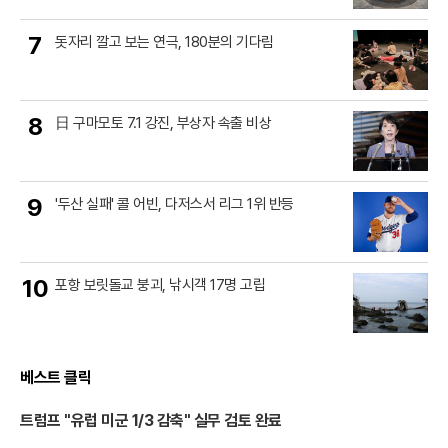
7
돗자리 깔고 보는 연극, 180분의 기다림
8
日 구마모토 7.1 강진, 부상자 속출 비상
9
'두산 실패' 콜 어빈, 다저스서 리그 1위 반등
10
포항 보릿돌교 붕괴, 낚시객 17명 고립
베스트 클릭
트럼프 "유럽 미군 1/3 감축" 실무 검토 완료