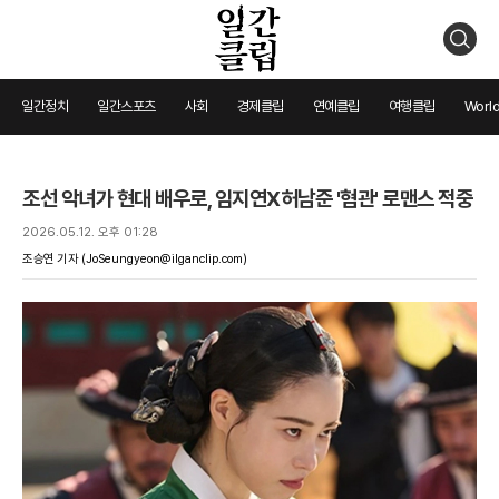
검
색
일간정치
일간스포츠
사회
경제클립
연예클립
여행클립
World
조선 악녀가 현대 배우로, 임지연X허남준 '혐관' 로맨스 적중
2026.05.12. 오후 01:28
조승연 기자
(JoSeungyeon@ilganclip.com)