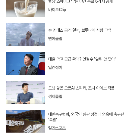
혈당 스파이크 막는 야간 음료 6가지 공개
바이오Clip
숀 멘데스 공개 열애, 브루나에 사랑 고백
연예클립
대출 막고 공급 확대? 안철수 "앞뒤 안 맞아"
일간정치
도넛 닮은 오픈AI 스피커, 조니 아이브 작품
경제클립
대한축구협회, 외국인 심판 성접대 의혹에 축구팬
‘폭발’
일간스포츠