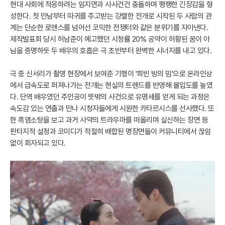
현대 사회에 적응하려는 임지연과 사사건건 충돌하며 팽팽한 긴장감을 형
성한다. 첫 만남부터 따귀를 주고받는 강렬한 전개로 시작된 두 사람의 관
계는 단순한 로맨스를 넘어선 코믹한 전쟁터와 같은 분위기를 자아낸다.
제작발표회 당시 허남준이 예고했던 시청률 20% 공약이 허황된 꿈이 아
님을 증명하듯 두 배우의 호흡은 극 초반부터 완벽한 시너지를 내고 있다.
극 중 신서리가 촬영 현장에서 보여준 기행이 '희빈 빙의 밈'으로 온라인상
에서 급속도로 퍼져나가는 전개는 현실의 트렌드를 반영해 몰입도를 높였
다. 단역 배우였던 주인공이 뜻밖의 사건으로 유명세를 얻게 되는 과정은
속도감 있는 연출과 만나 시청자들에게 시원한 카타르시스를 선사했다. 또
한 흑염소탕을 보고 과거 사약의 트라우마를 떠올리며 실신하는 장면 등
판타지적 설정과 코미디가 적절히 배합된 명장면들이 커뮤니티에서 끊임
없이 회자되고 있다.