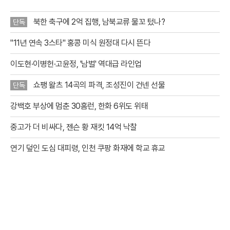
북한 축구에 2억 집행, 남북교류 물꼬 텄나?
단독
"11년 연속 3스타" 홍콩 미식 원정대 다시 뜬다
이도현·이병헌·고윤정, '남벌' 역대급 라인업
쇼팽 왈츠 14곡의 파격, 조성진이 건넨 선물
단독
강백호 부상에 멈춘 30홈런, 한화 6위도 위태
중고가 더 비싸다, 젠슨 황 재킷 14억 낙찰
연기 덮인 도심 대피령, 인천 쿠팡 화재에 학교 휴교