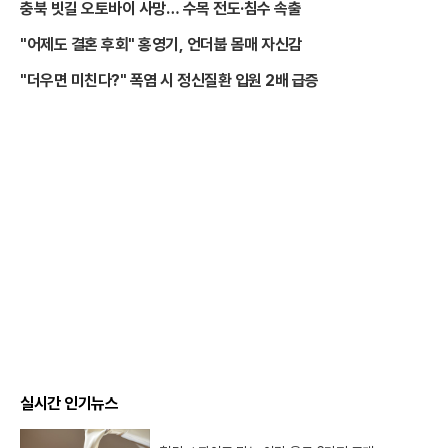
충북 빗길 오토바이 사망… 수목 전도·침수 속출
"어제도 결혼 후회" 홍영기, 언더붑 몸매 자신감
"더우면 미친다?" 폭염 시 정신질환 입원 2배 급증
실시간 인기뉴스