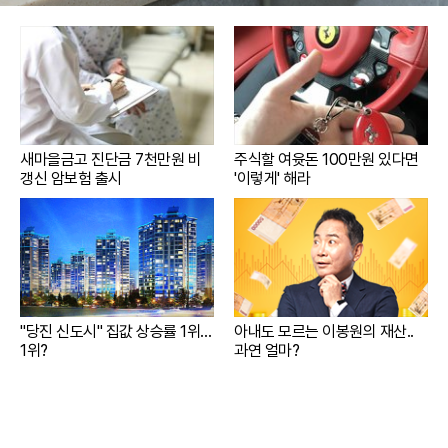
새마을금고 진단금 7천만원 비
주식할 여윳돈 100만원 있다면
갱신 암보험 출시
'이렇게' 해라
"당진 신도시" 집값 상승률 1위…
아내도 모르는 이봉원의 재산..
1위?
과연 얼마?