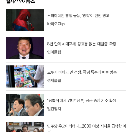
실시간 인기뉴스
스파이더맨 흥행 돌풍, '망각'이 던진 경고
바이오Clip
8년 만의 세대교체, 강호동 없는 '대탈출' 확정
연예클립
오뚜기·비비고 면 전쟁, 폭염 특수에 매출 껑충
경제클립
"징벌적 과세 없다" 정부, 공급 중심 기조 확정
일간정치
민주당 우군이라더니…2030 여성 지지율 급락한 이
유