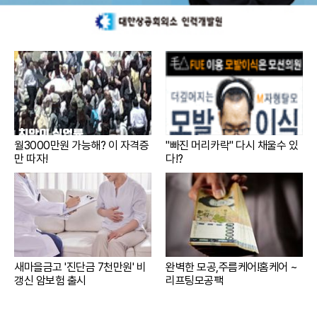
월3000만원 가능해? 이 자격증
"빠진 머리카락" 다시 채울수 있
만 따자!
다!?
새마을금고 '진단금 7천만원' 비
완벽한 모공,주름케어!홈케어 ~
갱신 암보험 출시
리프팅모공팩