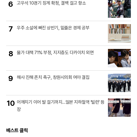
6
고우석 10경기 징계 확정, 결백 걸고 항소
7
우주 소설에 빠진 상반기, 밑줄은 경제 공부
8
물가 대책 71% 부정, 지지층도 다카이치 외면
9
해사 진해 존치 촉구, 창원시의회 여야 결집
10
어깨치기 이어 발 걸기까지…일본 지하철역 ‘빌런’ 등
장
베스트 클릭