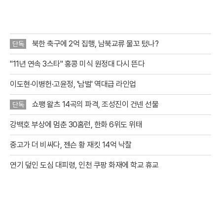
점을 집안에서
북한 축구에 2억 집행, 남북교류 물꼬 텄나?
단독
"11년 연속 3스타" 홍콩 미식 원정대 다시 뜬다
이도현·이병헌·고윤정, '남벌' 역대급 라인업
쇼팽 왈츠 14곡의 파격, 조성진이 건넨 선물
단독
강백호 부상에 멈춘 30홈런, 한화 6위도 위태
중고가 더 비싸다, 젠슨 황 재킷 14억 낙찰
연기 덮인 도심 대피령, 인천 쿠팡 화재에 학교 휴교