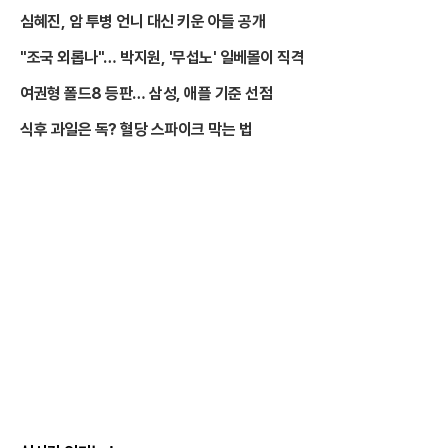
심혜진, 암 투병 언니 대신 키운 아들 공개
"조국 외롭나"… 박지원, '무섭노' 일베몰이 직격
여권형 폴드8 등판… 삼성, 애플 기준 선점
식후 과일은 독? 혈당 스파이크 막는 법