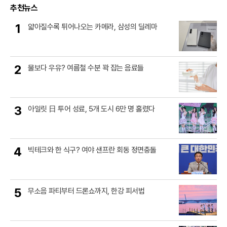
추천뉴스
1
얇아질수록 튀어나오는 카메라, 삼성의 딜레마
2
물보다 우유? 여름철 수분 꽉 잡는 음료들
3
아일릿 日 투어 성료, 5개 도시 6만 명 홀렸다
4
빅테크와 한 식구? 여야 샌프란 회동 정면충돌
5
무소음 파티부터 드론쇼까지, 한강 피서법