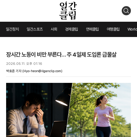
검
색
일간정치
일간스포츠
사회
경제클립
연예클립
여행클립
World
장시간 노동이 비만 부른다… 주 4일제 도입론 급물살
2026.05.11. 오후 01:16
박효흔 기자
(Hyo-heon@ilganclip.com)