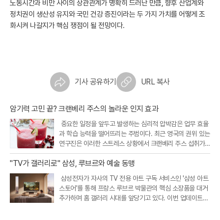
노동시간과 비만 사이의 상관관계가 명확히 드러난 만큼, 향후 산업계와
정치권이 생산성 유지와 국민 건강 증진이라는 두 가지 가치를 어떻게 조
화시켜 나갈지가 핵심 쟁점이 될 전망이다.
기사 공유하기
URL 복사
암기력 고민 끝? 크랜베리 주스의 놀라운 인지 효과
중요한 일정을 앞두고 발생하는 심리적 압박감은 업무 효율
과 학습 능력을 떨어뜨리는 주범이다. 최근 영국의 권위 있는
연구진은 이러한 스트레스 상황에서 크랜베리 주스 섭취가
인지 기능을 개선하고 정서적 안정을 돕는다는 흥미로운 연
"TV가 갤러리로" 삼성, 루브르와 예술 동맹
구 결과를 내놓았다. 크랜베리에 풍부한 특정 항산화 성분이
뇌와 신체의 스트레스 반응
삼성전자가 자사의 TV 전용 아트 구독 서비스인 '삼성 아트
스토어'를 통해 프랑스 루브르 박물관의 핵심 소장품을 대거
추가하며 홈 갤러리 시대를 앞당기고 있다. 이번 업데이트를
통해 새롭게 공개된 작품은 총 34점으로, 기존에 제공되던 1
7점을 포함해 이제 이용자들은 루브르 박물관의 대표작 51