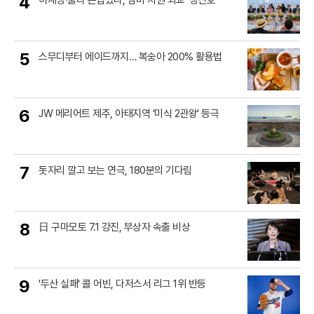
4
이재명·룰라 손잡았다, 남미 자원 외교 '청신호'
5
스무디부터 에이드까지… 복숭아 200% 활용법
6
JW 메리어트 제주, 아태지역 '미식 2관왕' 등극
7
돗자리 깔고 보는 연극, 180분의 기다림
8
日 구마모토 7.1 강진, 부상자 속출 비상
9
'두산 실패' 콜 어빈, 다저스서 리그 1위 반등