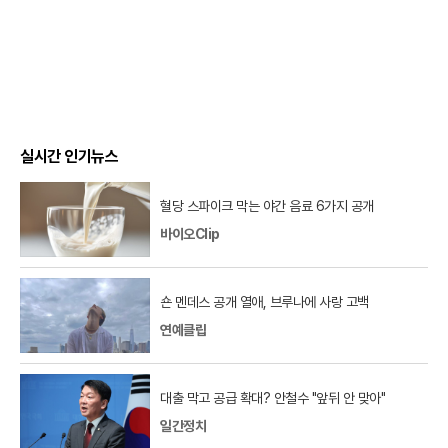
실시간 인기뉴스
혈당 스파이크 막는 야간 음료 6가지 공개
바이오Clip
숀 멘데스 공개 열애, 브루나에 사랑 고백
연예클립
대출 막고 공급 확대? 안철수 "앞뒤 안 맞아"
일간정치