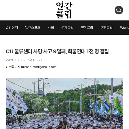
검
색
일간정치
일간스포츠
사회
경제클립
연예클립
여행클립
World
CU 물류센터 사망 사고 9일째, 화물연대 1천 명 결집
2026.04.28. 오후 06:24
김보름 기자
(moonKim@ilganclip.com)