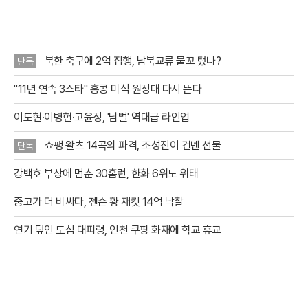
점을 집안에서
북한 축구에 2억 집행, 남북교류 물꼬 텄나?
단독
"11년 연속 3스타" 홍콩 미식 원정대 다시 뜬다
이도현·이병헌·고윤정, '남벌' 역대급 라인업
쇼팽 왈츠 14곡의 파격, 조성진이 건넨 선물
단독
강백호 부상에 멈춘 30홈런, 한화 6위도 위태
중고가 더 비싸다, 젠슨 황 재킷 14억 낙찰
연기 덮인 도심 대피령, 인천 쿠팡 화재에 학교 휴교