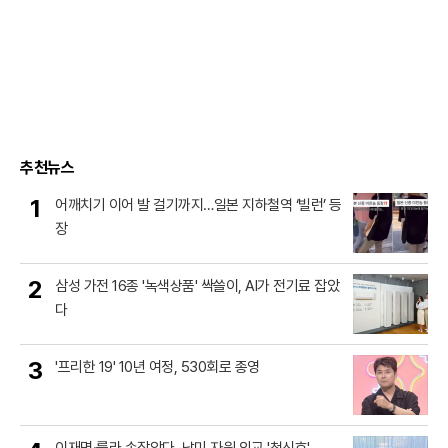
추천뉴스
1
어깨치기 이어 발 걸기까지…일본 지하철역 ‘빌런’ 등
장
2
삼성 가전 16종 '녹색상품' 싹쓸이, AI가 전기료 잡았
다
3
'프리한 19' 10년 여정, 530회로 종영