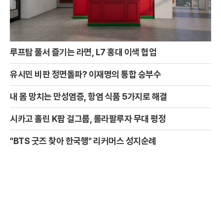
루프탑 풀서 즐기는 라면, L7 홍대 이색 협업
유시민 비판 정면돌파? 이재명의 통합 승부수
내 몸 망치는 만성염증, 항염 식품 5가지로 해결
시카고 홀린 K팝 걸그룹, 롤라팔루자 무대 평정
"BTS 굿즈 찾아 한국행" 리커머스 성지순례