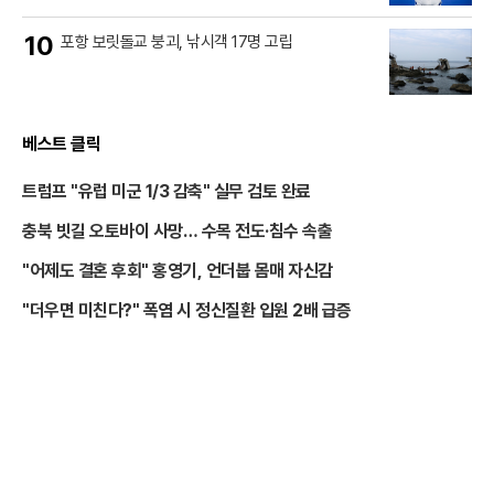
10
포항 보릿돌교 붕괴, 낚시객 17명 고립
베스트 클릭
트럼프 "유럽 미군 1/3 감축" 실무 검토 완료
충북 빗길 오토바이 사망… 수목 전도·침수 속출
"어제도 결혼 후회" 홍영기, 언더붑 몸매 자신감
"더우면 미친다?" 폭염 시 정신질환 입원 2배 급증