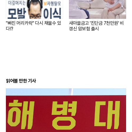
"빠진 머리카락" 다시 채울수 있
새마을금고 '진단금 7천만원' 비
다!?
갱신 암보험 출시
읽어볼 만한 기사