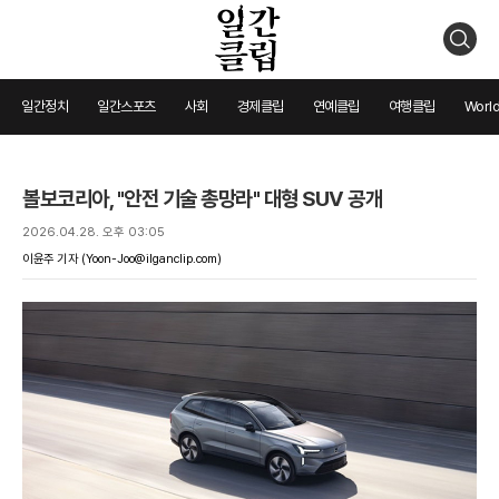
검
색
일간정치
일간스포츠
사회
경제클립
연예클립
여행클립
World
볼보코리아, "안전 기술 총망라" 대형 SUV 공개
2026.04.28. 오후 03:05
이윤주 기자
(Yoon-Joo@ilganclip.com)