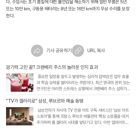
다. 수입사는 초기 품질에 대한 불안감을 해소하기 위해 일반 부품은 5년
또는 10만 km, 구동용 배터리는 8년 또는 16만 km까지 무상 수리를 보장
한다.
기사 공유하기
URL 복사
암기력 고민 끝? 크랜베리 주스의 놀라운 인지 효과
중요한 일정을 앞두고 발생하는 심리적 압박감은 업무 효율
과 학습 능력을 떨어뜨리는 주범이다. 최근 영국의 권위 있는
연구진은 이러한 스트레스 상황에서 크랜베리 주스 섭취가
인지 기능을 개선하고 정서적 안정을 돕는다는 흥미로운 연
"TV가 갤러리로" 삼성, 루브르와 예술 동맹
구 결과를 내놓았다. 크랜베리에 풍부한 특정 항산화 성분이
뇌와 신체의 스트레스 반응
삼성전자가 자사의 TV 전용 아트 구독 서비스인 '삼성 아트
스토어'를 통해 프랑스 루브르 박물관의 핵심 소장품을 대거
추가하며 홈 갤러리 시대를 앞당기고 있다. 이번 업데이트를
통해 새롭게 공개된 작품은 총 34점으로, 기존에 제공되던 1
7점을 포함해 이제 이용자들은 루브르 박물관의 대표작 51