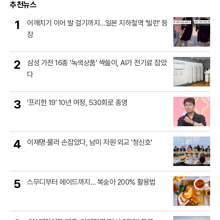
추천뉴스
1
어깨치기 이어 발 걸기까지…일본 지하철역 ‘빌런’ 등
장
2
삼성 가전 16종 '녹색상품' 싹쓸이, AI가 전기료 잡았
다
3
'프리한 19' 10년 여정, 530회로 종영
4
이재명·룰라 손잡았다, 남미 자원 외교 '청신호'
5
스무디부터 에이드까지… 복숭아 200% 활용법