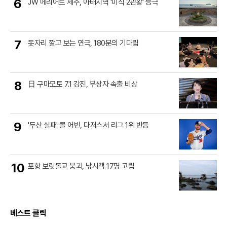
6
JW 메리어트 제주, 아태지역 '미식 2관왕' 등극
7
돗자리 깔고 보는 연극, 180분의 기다림
8
日 구마모토 7.1 강진, 부상자 속출 비상
9
'두산 실패' 콜 어빈, 다저스서 리그 1위 반등
10
포항 보릿돌교 붕괴, 낚시객 17명 고립
베스트 클릭