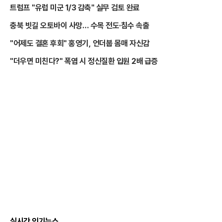
트럼프 "유럽 미군 1/3 감축" 실무 검토 완료
충북 빗길 오토바이 사망… 수목 전도·침수 속출
"어제도 결혼 후회" 홍영기, 언더붑 몸매 자신감
"더우면 미친다?" 폭염 시 정신질환 입원 2배 급증
실시간 인기뉴스