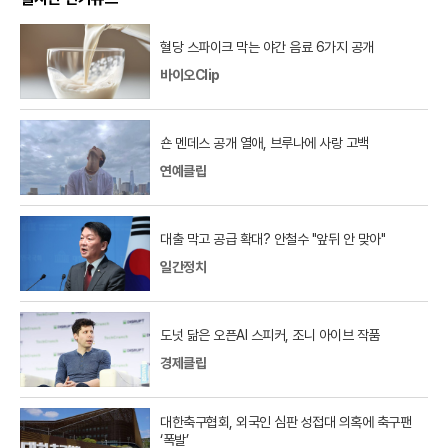
혈당 스파이크 막는 야간 음료 6가지 공개
바이오Clip
숀 멘데스 공개 열애, 브루나에 사랑 고백
연예클립
대출 막고 공급 확대? 안철수 "앞뒤 안 맞아"
일간정치
도넛 닮은 오픈AI 스피커, 조니 아이브 작품
경제클립
대한축구협회, 외국인 심판 성접대 의혹에 축구팬
‘폭발’