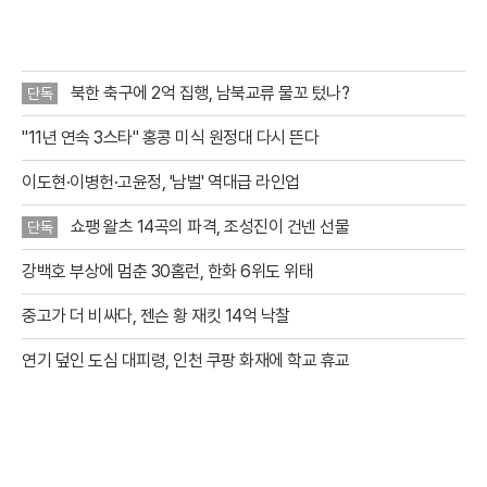
점을 집안에서
북한 축구에 2억 집행, 남북교류 물꼬 텄나?
단독
"11년 연속 3스타" 홍콩 미식 원정대 다시 뜬다
이도현·이병헌·고윤정, '남벌' 역대급 라인업
쇼팽 왈츠 14곡의 파격, 조성진이 건넨 선물
단독
강백호 부상에 멈춘 30홈런, 한화 6위도 위태
중고가 더 비싸다, 젠슨 황 재킷 14억 낙찰
연기 덮인 도심 대피령, 인천 쿠팡 화재에 학교 휴교