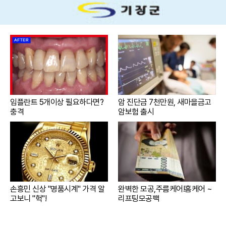
임플란트 5개이상 필요하다면?
암 진단금 7천만원, 새마을금고
충격
암보험 출시
손흥민 신상 "명품시계" 가격 알
완벽한 모공,주름케어!홈케어 ~
고보니 "헉"!
리프팅모공팩