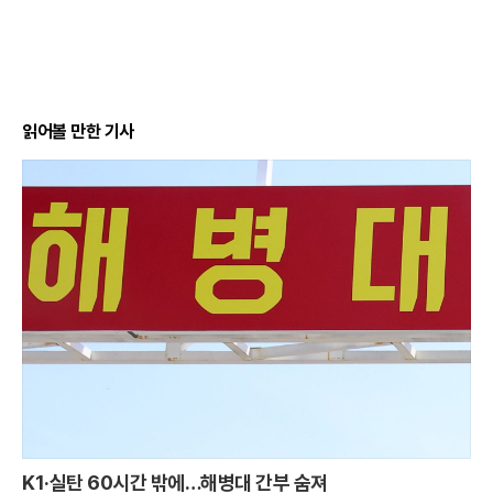
읽어볼 만한 기사
K1·실탄 60시간 밖에…해병대 간부 숨져