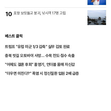
10
포항 보릿돌교 붕괴, 낚시객 17명 고립
베스트 클릭
트럼프 "유럽 미군 1/3 감축" 실무 검토 완료
충북 빗길 오토바이 사망… 수목 전도·침수 속출
"어제도 결혼 후회" 홍영기, 언더붑 몸매 자신감
"더우면 미친다?" 폭염 시 정신질환 입원 2배 급증