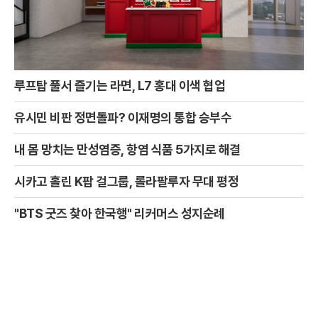
루프탑 풀서 즐기는 라면, L7 홍대 이색 협업
유시민 비판 정면돌파? 이재명의 통합 승부수
내 몸 망치는 만성염증, 항염 식품 5가지로 해결
시카고 홀린 K팝 걸그룹, 롤라팔루자 무대 평정
"BTS 굿즈 찾아 한국행" 리커머스 성지순례