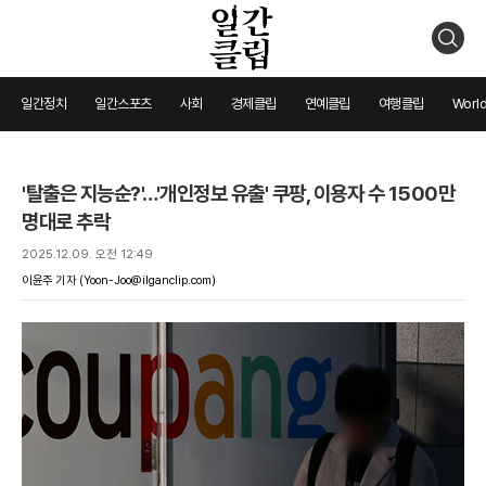
검
색
일간정치
일간스포츠
사회
경제클립
연예클립
여행클립
World
'탈출은 지능순?'…'개인정보 유출' 쿠팡, 이용자 수 1500만
명대로 추락
2025.12.09. 오전 12:49
이윤주 기자
(Yoon-Joo@ilganclip.com)