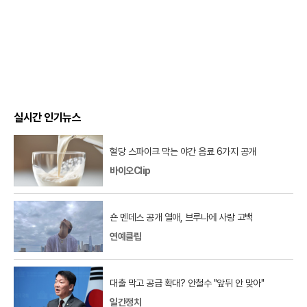
실시간 인기뉴스
혈당 스파이크 막는 야간 음료 6가지 공개
바이오Clip
숀 멘데스 공개 열애, 브루나에 사랑 고백
연예클립
대출 막고 공급 확대? 안철수 "앞뒤 안 맞아"
일간정치