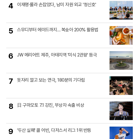
4
이재명·룰라 손잡았다, 남미 자원 외교 '청신호'
5
스무디부터 에이드까지… 복숭아 200% 활용법
6
JW 메리어트 제주, 아태지역 '미식 2관왕' 등극
7
돗자리 깔고 보는 연극, 180분의 기다림
8
日 구마모토 7.1 강진, 부상자 속출 비상
9
'두산 실패' 콜 어빈, 다저스서 리그 1위 반등