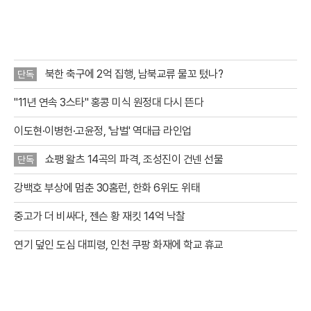
7점을 포함해 이제 이용자들은 루브르 박물관의 대표작 51
점을 집안에서
북한 축구에 2억 집행, 남북교류 물꼬 텄나?
단독
"11년 연속 3스타" 홍콩 미식 원정대 다시 뜬다
이도현·이병헌·고윤정, '남벌' 역대급 라인업
쇼팽 왈츠 14곡의 파격, 조성진이 건넨 선물
단독
강백호 부상에 멈춘 30홈런, 한화 6위도 위태
중고가 더 비싸다, 젠슨 황 재킷 14억 낙찰
연기 덮인 도심 대피령, 인천 쿠팡 화재에 학교 휴교