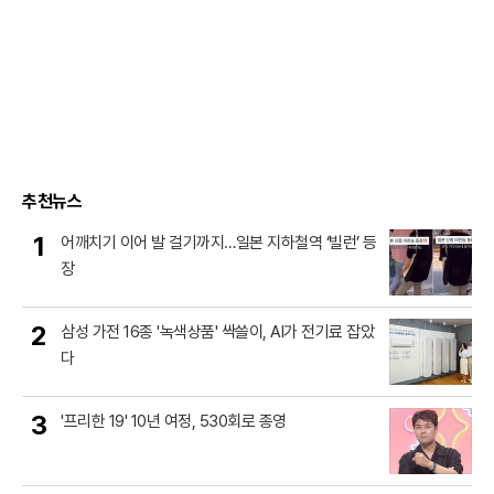
추천뉴스
1
어깨치기 이어 발 걸기까지…일본 지하철역 ‘빌런’ 등
장
2
삼성 가전 16종 '녹색상품' 싹쓸이, AI가 전기료 잡았
다
3
'프리한 19' 10년 여정, 530회로 종영