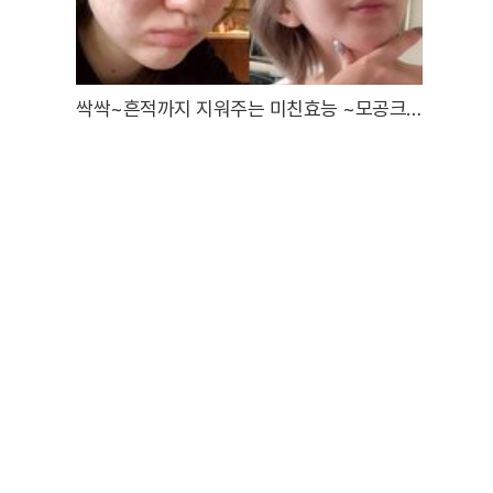
싹싹~흔적까지 지워주는 미친효능 ~모공크
림