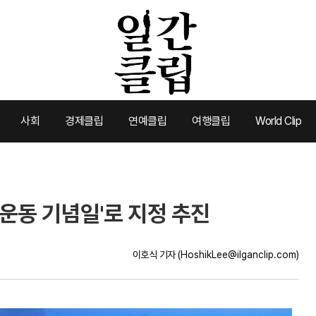
사회
경제클립
연예클립
여행클립
World Clip
화 운동 기념일'로 지정 추진
이호식 기자
(HoshikLee@ilganclip.com)