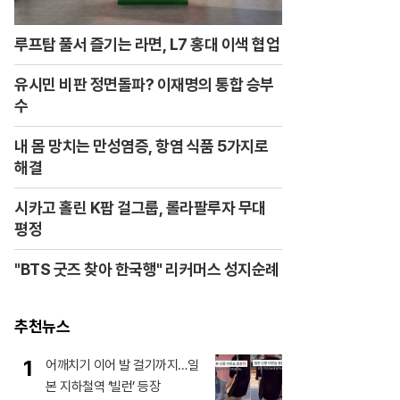
루프탑 풀서 즐기는 라면, L7 홍대 이색 협업
유시민 비판 정면돌파? 이재명의 통합 승부
수
내 몸 망치는 만성염증, 항염 식품 5가지로
해결
시카고 홀린 K팝 걸그룹, 롤라팔루자 무대
평정
"BTS 굿즈 찾아 한국행" 리커머스 성지순례
추천뉴스
1
어깨치기 이어 발 걸기까지…일
본 지하철역 ‘빌런’ 등장