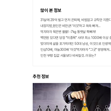
많이 본 정보
31살에 29억 벌고 먼저 은퇴해, 비법없고 규칙만 지켰다
내장지방,원인은 비만균! '이것'하고 쏙쏙 빠져…
먹자마자 묵은변 콸콸! -7kg 똥뱃살 쫙빠져!
백만원 있다면 당장 "이종목" 사라! 최소 1000배 이상 증가
빚더미에 삶을 포가히려던 50대 남성, 이것으로 인생역
인삼10배, 마늘300배 '이것'먹자마자 "그곳" 땅땅해져..
인천 부평 집값 서울보다 비싸질것..이유는?
추천 정보