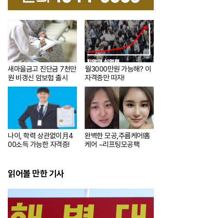
새마을금고 진단금 7천만
월3000만원 가능해? 이
원 비갱신 암보험 출시
자격증만 따자!
나이, 학력 상관없이月4
완벽한 모공,주름케어!홈
00소득 가능한 자격증!
케어 ~리프팅모공팩
읽어볼 만한 기사