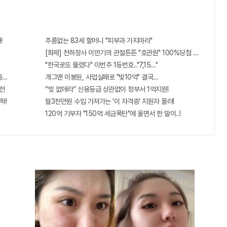
!
주름없는 83세 할머니 "피부과 가지마라"
[화제] 천하장사 이만기의 관절튼튼 "호관원" 100%당첨 혜택 난리나!!
"한국로또 뚫렸다" 이번주 1등번호.."7,15…"
...충격!!
개그맨 이봉원, 사업실패로 "빛10억" 결국…
전
“빚 없애라” 신용등급 상관없이 정부서 1억지원!
헉!
월3천만원 수입 가져가는 '이 자격증' 지원자 몰려!
120억 기부자 "150억 세금폭탄"에 울면서 한 말이..!