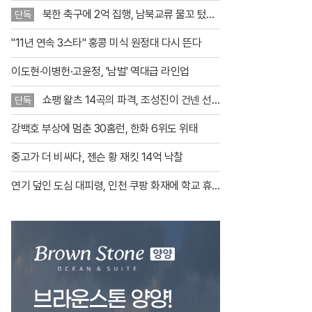
대거 추가하며 홈 갤러리 시대를 앞당
북한 축구에 2억 집행, 남북교류 물꼬 텄
기고 있다. 이번 업데이트를 통해 새롭
단독
나?
게 공개된 작품은 총 34점으로, 기존에
"11년 연속 3스타" 홍콩 미식 원정대 다시 뜬다
제공되던 17점을 포함해 이제 이용자
들은 루브르 박물관의 대표작 51점을
집안에서
이도현·이병헌·고윤정, '남벌' 역대급 라인업
쇼팽 왈츠 14곡의 파격, 조성진이 건넨 선
단독
물
강백호 부상에 멈춘 30홈런, 한화 6위도 위태
중고가 더 비싸다, 젠슨 황 재킷 14억 낙찰
연기 덮인 도심 대피령, 인천 쿠팡 화재에 학교 휴
교