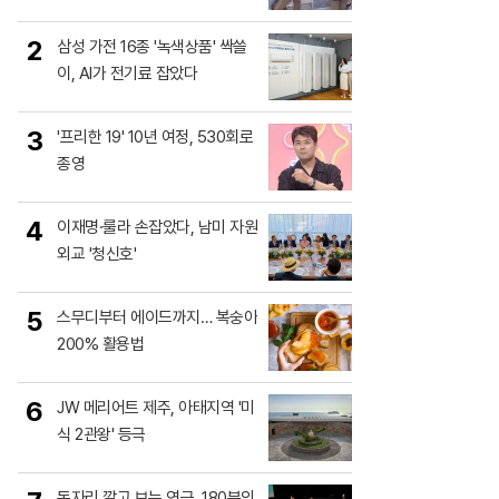
2
삼성 가전 16종 '녹색상품' 싹쓸
이, AI가 전기료 잡았다
3
'프리한 19' 10년 여정, 530회로
종영
4
이재명·룰라 손잡았다, 남미 자원
외교 '청신호'
5
스무디부터 에이드까지… 복숭아
200% 활용법
6
JW 메리어트 제주, 아태지역 '미
식 2관왕' 등극
돗자리 깔고 보는 연극, 180분의