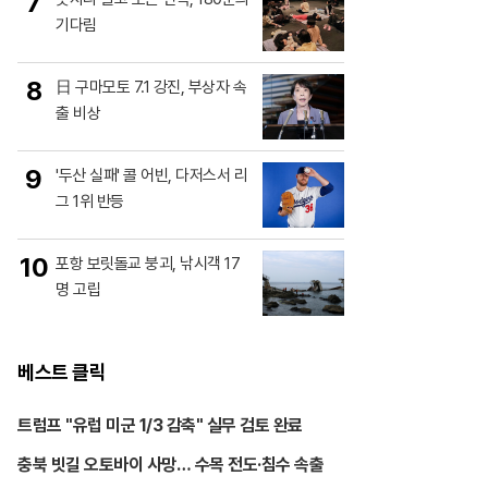
7
기다림
8
日 구마모토 7.1 강진, 부상자 속
출 비상
9
'두산 실패' 콜 어빈, 다저스서 리
그 1위 반등
10
포항 보릿돌교 붕괴, 낚시객 17
명 고립
베스트 클릭
트럼프 "유럽 미군 1/3 감축" 실무 검토 완료
충북 빗길 오토바이 사망… 수목 전도·침수 속출