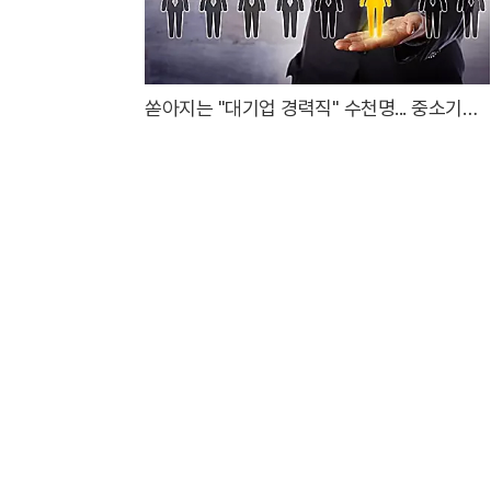
쏟아지는 "대기업 경력직" 수천명... 중소기업
은 이들 중 고르면 돼