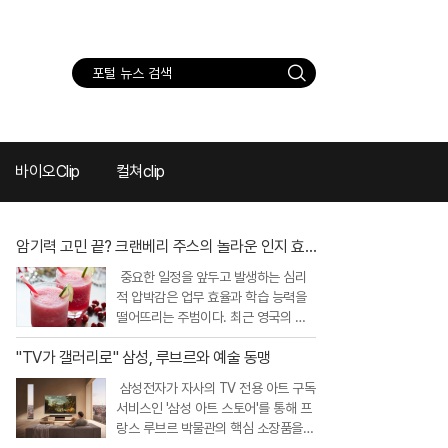
검
색
바이오Clip
컬쳐clip
암기력 고민 끝? 크랜베리 주스의 놀라운 인지 효
과
중요한 일정을 앞두고 발생하는 심리
적 압박감은 업무 효율과 학습 능력을
떨어뜨리는 주범이다. 최근 영국의 권
위 있는 연구진은 이러한 스트레스 상
"TV가 갤러리로" 삼성, 루브르와 예술 동맹
황에서 크랜베리 주스 섭취가 인지 기
능을 개선하고 정서적 안정을 돕는다는
삼성전자가 자사의 TV 전용 아트 구독
흥미로운 연구 결과를 내놓았다. 크랜
서비스인 '삼성 아트 스토어'를 통해 프
베리에 풍부한 특정 항산화 성분이 뇌
랑스 루브르 박물관의 핵심 소장품을
와 신체의 스트레스 반응