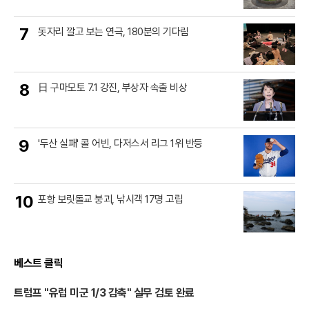
7
돗자리 깔고 보는 연극, 180분의 기다림
8
日 구마모토 7.1 강진, 부상자 속출 비상
9
'두산 실패' 콜 어빈, 다저스서 리그 1위 반등
10
포항 보릿돌교 붕괴, 낚시객 17명 고립
베스트 클릭
트럼프 "유럽 미군 1/3 감축" 실무 검토 완료