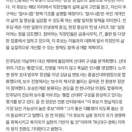
이번 간담회는 이 후보가 강조하는 ‘경청’ 콘셉트의 일환으로 마련된 자리
다. 이 후보는 해당 자리에서 직장인들의 실제 삶과 고민을 듣고, 자신이 추
구하는 ‘잘사니즘’ 정책 기조를 설명할 예정이다. ‘잘사니즘’은 국민 개개인
이 삶의 질 향상을 실감할 수 있도록 하는 생활 밀착형 정책을 의미한다. 민
주당 측은 이번 일정이 민생경제 중심, 현장 중심의 ‘민생 시리즈 1호’ 일정
이라는 점을 강조했다. 참여하는 직장인들은 금융사무직, IT, 출판 등 다양
한 업종에서 일하고 있으며, 이 후보는 이들과의 대화에 앞서 직장인의 삶
을 실질적으로 개선할 수 있는 정책도 함께 공개할 계획이다.
민주당은 이날부터 대선 체제에 돌입하며 선대위 구성을 본격화했다. 선대
위의 기조는 ‘통합’으로, 진영을 가리지 않고 폭넓은 인사를 영입했다. 노무
현 정부 초대 법무부 장관을 지낸 강금실 변호사는 총괄선대위원장으로 합
류했으며, 보수 진영에서는 ‘보수의 책사’로 불리는 윤여준 전 환경부 장관
이 참여했다. 유승민계로 분류되는 권오을 전 한나라당 의원도 합류하며,
민주당이 진보와 보수를 아우르는 ‘통합 선대위’ 구성을 완성하고 있다는
평가를 받고 있다. 윤 전 장관은 언론 인터뷰에서 “이 후보가 현실적으로
가장 당선 가능성이 높은 후보”라며 “그가 좋은 대통령이 되도록 돕는 것
이 중요하다”고 말했다. 권 전 의원도 “이 후보의 실용 정치가 국가 경쟁력
을 회복시키고 복지국가 실현의 기반이 될 것”이라며 TK(대구·경북) 지역
의 정치 전환도 기대한다고 밝혔다.