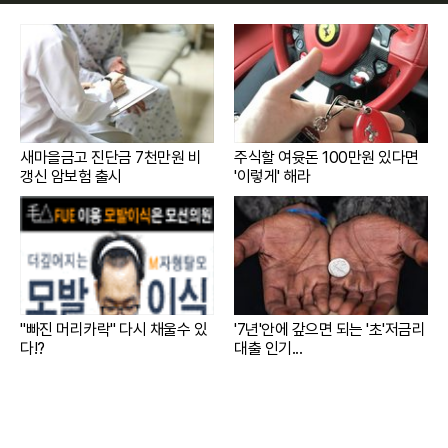
새마을금고 진단금 7천만원 비
주식할 여윳돈 100만원 있다면
갱신 암보험 출시
'이렇게' 해라
"빠진 머리카락" 다시 채울수 있
'7년'안에 갚으면 되는 '초'저금리
다!?
대출 인기...