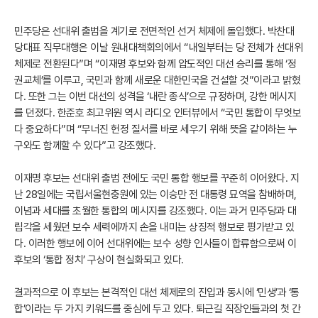
민주당은 선대위 출범을 계기로 전면적인 선거 체제에 돌입했다. 박찬대
당대표 직무대행은 이날 원내대책회의에서 “내일부터는 당 전체가 선대위
체제로 전환된다”며 “이재명 후보와 함께 압도적인 대선 승리를 통해 ‘정
권교체’를 이루고, 국민과 함께 새로운 대한민국을 건설할 것”이라고 밝혔
다. 또한 그는 이번 대선의 성격을 ‘내란 종식’으로 규정하며, 강한 메시지
를 던졌다. 한준호 최고위원 역시 라디오 인터뷰에서 “국민 통합이 무엇보
다 중요하다”며 “무너진 헌정 질서를 바로 세우기 위해 뜻을 같이하는 누
구와도 함께할 수 있다”고 강조했다.
이재명 후보는 선대위 출범 전에도 국민 통합 행보를 꾸준히 이어왔다. 지
난 28일에는 국립서울현충원에 있는 이승만 전 대통령 묘역을 참배하며,
이념과 세대를 초월한 통합의 메시지를 강조했다. 이는 과거 민주당과 대
립각을 세웠던 보수 세력에까지 손을 내미는 상징적 행보로 평가받고 있
다. 이러한 행보에 이어 선대위에는 보수 성향 인사들이 합류함으로써 이
후보의 ‘통합 정치’ 구상이 현실화되고 있다.
결과적으로 이 후보는 본격적인 대선 체제로의 진입과 동시에 ‘민생’과 ‘통
합’이라는 두 가지 키워드를 중심에 두고 있다. 퇴근길 직장인들과의 첫 간