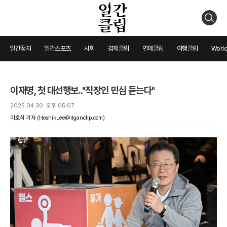
검
색
일간정치
일간스포츠
사회
경제클립
연예클립
여행클립
World
이재명, 첫 대선행보.."직장인 민심 듣는다"
2025.04.30. 오후 05:07
이호식 기자
(HoshikLee@ilganclip.com)