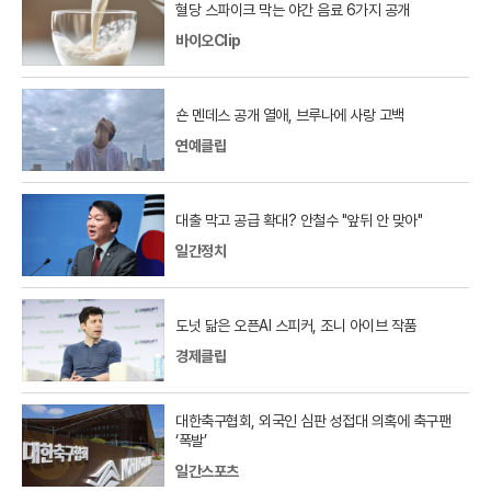
혈당 스파이크 막는 야간 음료 6가지 공개
바이오Clip
숀 멘데스 공개 열애, 브루나에 사랑 고백
연예클립
대출 막고 공급 확대? 안철수 "앞뒤 안 맞아"
일간정치
도넛 닮은 오픈AI 스피커, 조니 아이브 작품
경제클립
대한축구협회, 외국인 심판 성접대 의혹에 축구팬
‘폭발’
일간스포츠