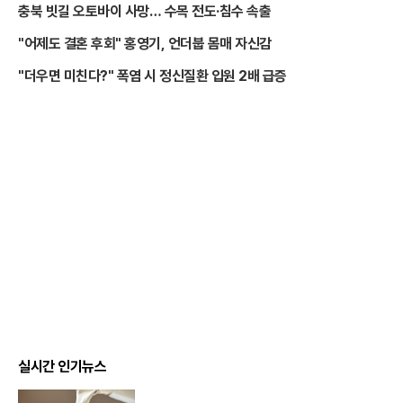
충북 빗길 오토바이 사망… 수목 전도·침수 속출
"어제도 결혼 후회" 홍영기, 언더붑 몸매 자신감
"더우면 미친다?" 폭염 시 정신질환 입원 2배 급증
실시간 인기뉴스