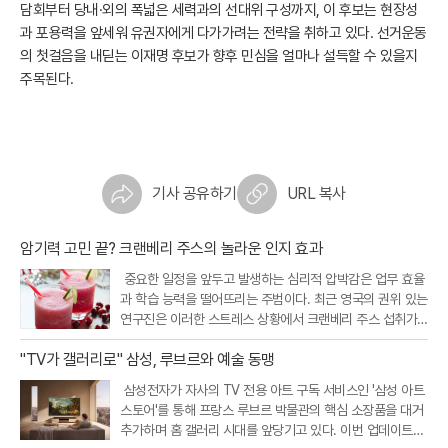
담회부터 당내·외의 폭넓은 세력과의 선대위 구성까지, 이 후보는 현장성
과 포용력을 앞세워 유권자에게 다가가려는 전략을 취하고 있다. 선거운동
의 첫걸음을 내딛는 이재명 후보가 향후 민심을 얼마나 설득할 수 있을지
주목된다.
기사 공유하기
URL 복사
암기력 고민 끝? 크랜베리 주스의 놀라운 인지 효과
중요한 일정을 앞두고 발생하는 심리적 압박감은 업무 효율
과 학습 능력을 떨어뜨리는 주범이다. 최근 영국의 권위 있는
연구진은 이러한 스트레스 상황에서 크랜베리 주스 섭취가
인지 기능을 개선하고 정서적 안정을 돕는다는 흥미로운 연
"TV가 갤러리로" 삼성, 루브르와 예술 동맹
구 결과를 내놓았다. 크랜베리에 풍부한 특정 항산화 성분이
뇌와 신체의 스트레스 반응
삼성전자가 자사의 TV 전용 아트 구독 서비스인 '삼성 아트
스토어'를 통해 프랑스 루브르 박물관의 핵심 소장품을 대거
추가하며 홈 갤러리 시대를 앞당기고 있다. 이번 업데이트를