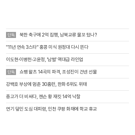
통해 새롭게 공개된 작품은 총 34점으로, 기존에 제공되던 1
7점을 포함해 이제 이용자들은 루브르 박물관의 대표작 51
점을 집안에서
북한 축구에 2억 집행, 남북교류 물꼬 텄나?
단독
"11년 연속 3스타" 홍콩 미식 원정대 다시 뜬다
이도현·이병헌·고윤정, '남벌' 역대급 라인업
쇼팽 왈츠 14곡의 파격, 조성진이 건넨 선물
단독
강백호 부상에 멈춘 30홈런, 한화 6위도 위태
중고가 더 비싸다, 젠슨 황 재킷 14억 낙찰
연기 덮인 도심 대피령, 인천 쿠팡 화재에 학교 휴교