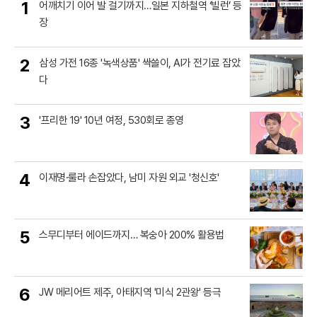
1
어깨치기 이어 발 걸기까지…일본 지하철역 ‘빌런’ 등
장
2
삼성 가전 16종 '녹색상품' 싹쓸이, AI가 전기료 잡았
다
3
'프리한 19' 10년 여정, 530회로 종영
4
이재명·룰라 손잡았다, 남미 자원 외교 '청신호'
5
스무디부터 에이드까지… 복숭아 200% 활용법
6
JW 메리어트 제주, 아태지역 '미식 2관왕' 등극